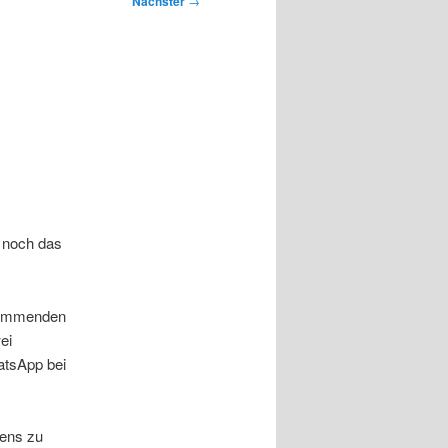
Nächster
→
r noch das
 kommenden
ei
atsApp bei
tens zu