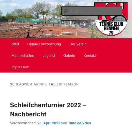
Zum
Zum
primären
sekundären
Such
Inhalt
Inhalt
springen
springen
TC Hennen e. V.
Hauptmenü
Start
Online Platzbuchung
Der Verein
Mannschaften
Jugend
Galerie
Kontakt
Impressum
SCHLAGWORTARCHIV:
FREILUFTSAISON
Schleifchenturnier 2022 –
Nachbericht
Veröffentlicht am
25. April 2022
von
Timo de Vries