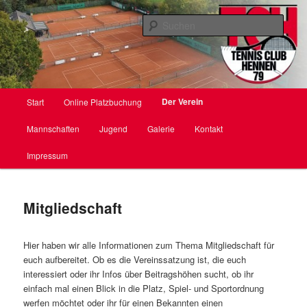
Zum
primären
Such
Inhalt
springen
TC Hennen e. V.
Hauptmenü
Der Verein
Start
Online Platzbuchung
Mannschaften
Jugend
Galerie
Kontakt
Impressum
Mitgliedschaft
Hier haben wir alle Informationen zum Thema Mitgliedschaft für
euch aufbereitet. Ob es die Vereinssatzung ist, die euch
interessiert oder ihr Infos über Beitragshöhen sucht, ob ihr
einfach mal einen Blick in die Platz, Spiel- und Sportordnung
werfen möchtet oder ihr für einen Bekannten einen