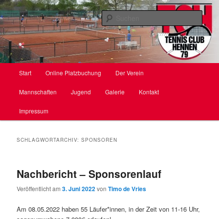
Zum
Zum
primären
sekundären
Such
Inhalt
Inhalt
springen
springen
TC Hennen e. V.
Hauptmenü
Start
Online Platzbuchung
Der Verein
Mannschaften
Jugend
Galerie
Kontakt
Impressum
SCHLAGWORTARCHIV:
SPONSOREN
Nachbericht – Sponsorenlauf
Veröffentlicht am
3. Juni 2022
von
Timo de Vries
Am 08.05.2022 haben 55 Läufer*innen, in der Zeit von 11-16 Uhr,