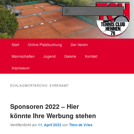
Zum
Zum
primären
sekundären
Such
Inhalt
Inhalt
springen
springen
TC Hennen e. V.
Hauptmenü
Start
Online Platzbuchung
Der Verein
Mannschaften
Jugend
Galerie
Kontakt
Impressum
SCHLAGWORTARCHIV:
EHRENAMT
Sponsoren 2022 – Hier
könnte Ihre Werbung stehen
Veröffentlicht am
11. April 2022
von
Timo de Vries