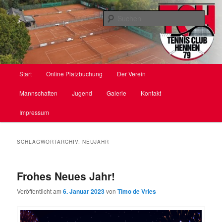
Zum
Zum
primären
sekundären
Such
Inhalt
Inhalt
springen
springen
TC Hennen e. V.
Hauptmenü
Start
Online Platzbuchung
Der Verein
Mannschaften
Jugend
Galerie
Kontakt
Impressum
SCHLAGWORTARCHIV:
NEUJAHR
Frohes Neues Jahr!
Veröffentlicht am
6. Januar 2023
von
Timo de Vries