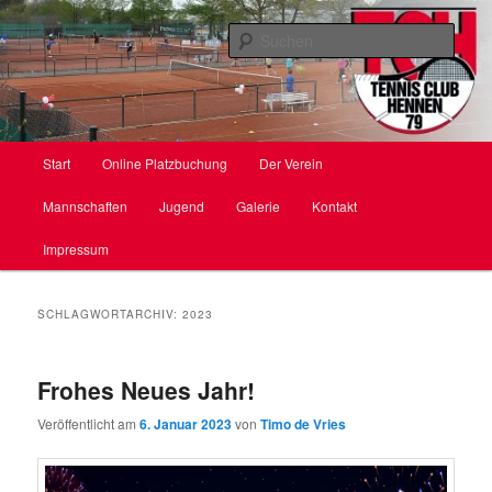
Zum
Zum
primären
sekundären
Such
Inhalt
Inhalt
springen
springen
TC Hennen e. V.
Hauptmenü
Start
Online Platzbuchung
Der Verein
Mannschaften
Jugend
Galerie
Kontakt
Impressum
SCHLAGWORTARCHIV:
2023
Frohes Neues Jahr!
Veröffentlicht am
6. Januar 2023
von
Timo de Vries