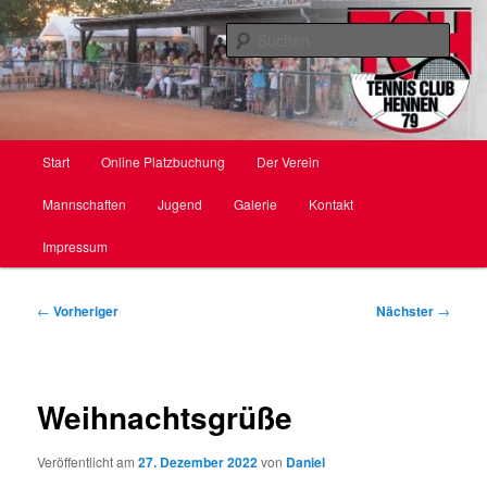
Zum
primären
Such
Inhalt
springen
TC Hennen e. V.
Hauptmenü
Start
Online Platzbuchung
Der Verein
Mannschaften
Jugend
Galerie
Kontakt
Impressum
Beitragsnavigation
←
Vorheriger
Nächster
→
Weihnachtsgrüße
Veröffentlicht am
27. Dezember 2022
von
Daniel