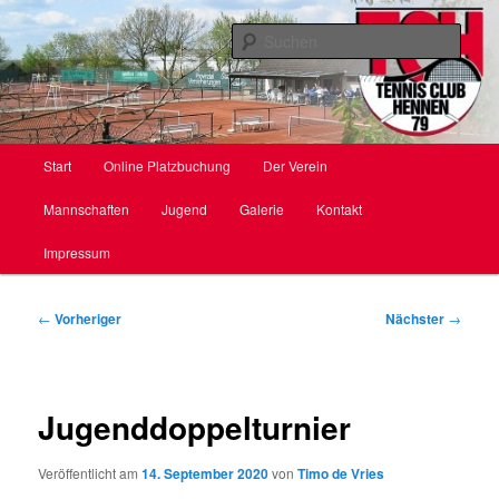
Zum
primären
Such
Inhalt
springen
TC Hennen e. V.
Hauptmenü
Start
Online Platzbuchung
Der Verein
Mannschaften
Jugend
Galerie
Kontakt
Impressum
Beitragsnavigation
←
Vorheriger
Nächster
→
Jugenddoppelturnier
Veröffentlicht am
14. September 2020
von
Timo de Vries