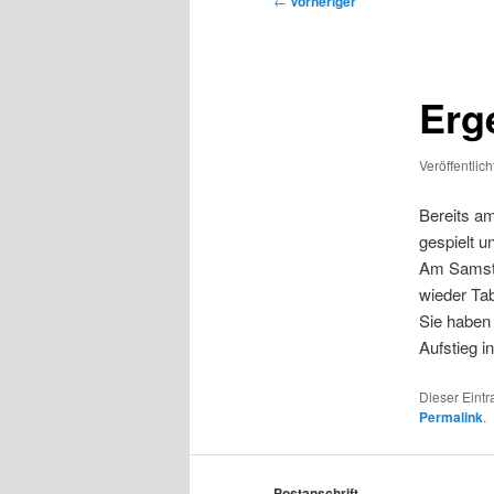
←
Vorheriger
Erg
Veröffentlic
Bereits a
gespielt u
Am Samsta
wieder Tab
Sie haben 
Aufstieg i
Dieser Eint
Permalink
.
Postanschrift