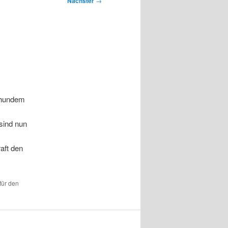
Nächster
→
hhundem
sind nun
raft den
für den