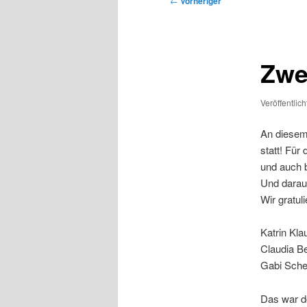
←
Vorheriger
Zwe
Veröffentlic
An diesem
statt! Für
und auch b
Und daraus
Wir gratuli
Katrin Kl
Claudia B
Gabi Sche
Das war do