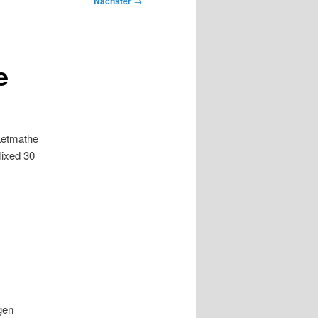
Nächster
→
e
Letmathe
Mixed 30
gen