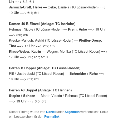
Uhr ==> 6:3; 6:1
Jarosch-Groß, Heike
— Oeke, Daniela (TC Lössel-Roden) ==>
19 Uhr ==> 6:1; 6:1
Damen 40 B Einzel (Anlage: TC Iserlohn)
Rehmus, Nicole (TC Lössel-Roden) —
Prein, Anke
==> 19 Uhr
==> 3:6; 3:6
Kreckel-Palluch, Astrid (TC Lössel-Roden) —
Pfeiffer-Dresp,
Tina
==> 17 Uhr ==> 2:6; 1:6
Klaus-Weber, Katrin
— Wagner, Monika (TC Lössel-Roden) ==>
17 Uhr ==> 7:5; 6:7; 5:10
Herren B Doppel (Anlage: TC Lössel-Roden)
Riff / Jastrzebski (TC Lössel-Roden) —
Schneider / Rohe
==>
18 Uhr ==> 6:1; 6:1
Herren 40 Doppel (Anlage: TC Hennen)
Stepke / Scheen
— Martin Visedo / Rehmus (TC Lössel-Roden)
==> 19 Uhr ==> 6:0; 6:3
Dieser Eintrag wurde von
Daniel
unter
Allgemein
veröffentlicht. Setze
ein Lesezeichen für den
Permalink
.