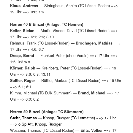
Klaus, Andreas
— Sirringhaus, Achim (TC Lössel-Roden) ==>
19 Uhr ==> 0:6; 1:6
Herren 40 B Einzel (Anlage: TC Hennen)
Keller, Stefan
— Martin Visedo, David (TC Lössel-Roden) ==>
17 Uhr ==> 6:1; 2:6; 8:10
Rehmus, Frank (TC Lössel-Roden) —
Brodhagen, Mathias
==>
17 Uhr ==> 4:6; 6:7
Dresp, Bernd
— Flunkert,Peter (ohne Verein) ==> 17 Uhr ==>
1:6; 0:3 w.o.
Körner, Ralph
— Kreinberg, Peter (TC Lössel-Roden) ==> 19
Uhr ==> 3:6; 6:3; 13:11
Sattler, Roger
— Röttler, Markus (TC Lössel-Roden) ==> 19 Uhr
==> 6:1; 6:1
Klimm, Michael (TC DJK Sümmern) —
Brand, Michael
==> 17
Uhr ==> 6:0; 6:2
Herren 50 Einzel (Anlage: TC Sümmern)
Stehr, Thomas
— Knoop, Rüdiger (TC Letmathe) ==> 17 Uhr
==> o.Sp.Att. Knoop, Rüdiger
Wessner, Thomas (TC Lössel-Roden) —
Eilts, Volker
==> 17