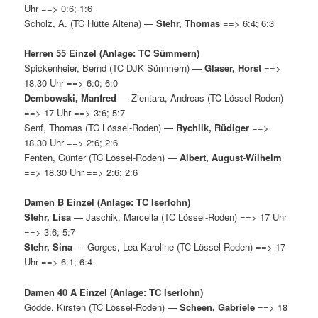
Uhr ==> 0:6; 1:6
Scholz, A. (TC Hütte Altena) —
Stehr, Thomas
==> 6:4; 6:3
Herren 55 Einzel (Anlage: TC Sümmern)
Spickenheier, Bernd (TC DJK Sümmern) —
Glaser, Horst
==>
18.30 Uhr ==> 6:0; 6:0
Dembowski, Manfred
— Zientara, Andreas (TC Lössel-Roden)
==> 17 Uhr ==> 3:6; 5:7
Senf, Thomas (TC Lössel-Roden) —
Rychlik, Rüdiger
==>
18.30 Uhr ==> 2:6; 2:6
Fenten, Günter (TC Lössel-Roden) —
Albert, August-Wilhelm
==> 18.30 Uhr ==> 2:6; 2:6
Damen B Einzel (Anlage: TC Iserlohn)
Stehr, Lisa
— Jaschik, Marcella (TC Lössel-Roden) ==> 17 Uhr
==> 3:6; 5:7
Stehr, Sina
— Gorges, Lea Karoline (TC Lössel-Roden) ==> 17
Uhr ==> 6:1; 6:4
Damen 40 A Einzel (Anlage: TC Iserlohn)
Gödde, Kirsten (TC Lössel-Roden) —
Scheen, Gabriele
==> 18