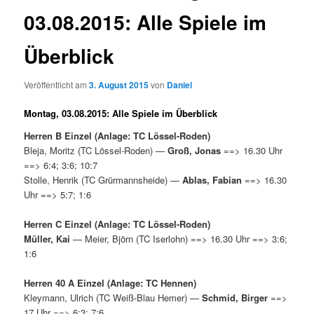
03.08.2015: Alle Spiele im
Überblick
Veröffentlicht am
3. August 2015
von
Daniel
Montag, 03.08.2015: Alle Spiele im Überblick
Herren B Einzel (Anlage: TC Lössel-Roden)
Bleja, Moritz (TC Lössel-Roden) —
Groß, Jonas
==> 16.30 Uhr
==> 6:4; 3:6; 10:7
Stolle, Henrik (TC Grürmannsheide) —
Ablas, Fabian
==> 16.30
Uhr ==> 5:7; 1:6
Herren C Einzel (Anlage: TC Lössel-Roden)
Müller, Kai
— Meier, Björn (TC Iserlohn) ==> 16.30 Uhr ==> 3:6;
1:6
Herren 40 A Einzel (Anlage: TC Hennen)
Kleymann, Ulrich (TC Weiß-Blau Hemer) —
Schmid, Birger
==>
17 Uhr ==> 6:3; 7:6