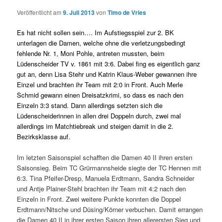
Veröffentlicht am
9. Juli 2013
von
Timo de Vries
Es hat nicht sollen sein…. Im Aufstiegsspiel zur 2. BK
unterlagen die Damen, welche ohne die verletzungsbedingt
fehlende Nr. 1, Moni Pohle, antreten mussten, beim
Lüdenscheider TV v. 1861 mit 3:6. Dabei fing es eigentlich ganz
gut an, denn Lisa Stehr und Katrin Klaus-Weber gewannen ihre
Einzel und brachten ihr Team mit 2:0 in Front. Auch Merle
Schmid gewann einen Dreisatzkrimi, so dass es nach den
Einzeln 3:3 stand. Dann allerdings setzten sich die
Lüdenscheiderinnen in allen drei Doppeln durch, zwei mal
allerdings im Matchtiebreak und steigen damit in die 2.
Bezirksklasse auf.
Im letzten Saisonspiel schafften die Damen 40 II ihren ersten
Saisonsieg. Beim TC Grürmannsheide siegte der TC Hennen mit
6:3. Tina Pfeifer-Dresp, Manuela Erdtmann, Sandra Schneider
und Antje Plainer-Stehl brachten ihr Team mit 4:2 nach den
Einzeln in Front. Zwei weitere Punkte konnten die Doppel
Erdtmann/Nitsche und Düsing/Körner verbuchen. Damit errangen
die Damen 40 II in ihrer ersten Saison ihren allerersten Sieg und