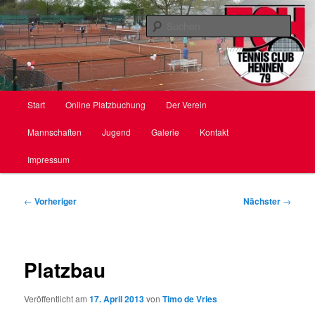
Zum
primären
Such
Inhalt
springen
TC Hennen e. V.
Hauptmenü
Start
Online Platzbuchung
Der Verein
Mannschaften
Jugend
Galerie
Kontakt
Impressum
Beitragsnavigation
←
Vorheriger
Nächster
→
Platzbau
Veröffentlicht am
17. April 2013
von
Timo de Vries