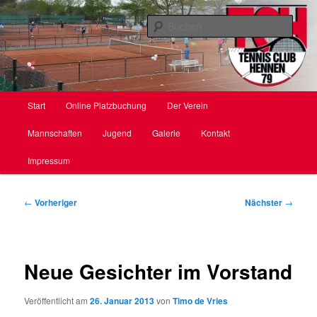
Zum
primären
Such
Inhalt
springen
TC Hennen e. V.
Hauptmenü
Start
Online Platzbuchung
Der Verein
Mannschaften
Jugend
Galerie
Kontakt
Impressum
Beitragsnavigation
←
Vorheriger
Nächster
→
Neue Gesichter im Vorstand
Veröffentlicht am
26. Januar 2013
von
Timo de Vries