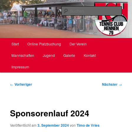
Zum
primären
Such
Inhalt
springen
TC Hennen e. V.
Hauptmenü
Start
Online Platzbuchung
Der Verein
Mannschaften
Jugend
Galerie
Kontakt
Impressum
Beitragsnavigation
←
Vorheriger
Nächster
→
Sponsorenlauf 2024
Veröffentlicht am
3. September 2024
von
Timo de Vries