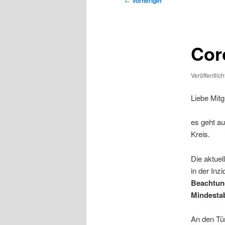
←
Vorheriger
Cor
Veröffentlic
Liebe Mitg
es geht au
Kreis.
Die aktue
in der Inz
Beachtun
Mindesta
An den Tü