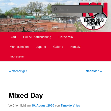
Zum
primären
Such
Inhalt
springen
TC Hennen e. V.
Hauptmenü
Start
Online Platzbuchung
Der Verein
Mannschaften
Jugend
Galerie
Kontakt
Impressum
Beitragsnavigation
←
Vorheriger
Nächster
→
Mixed Day
Veröffentlicht am
19. August 2020
von
Timo de Vries