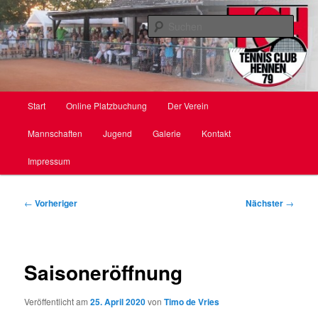
Zum
primären
Such
Inhalt
springen
TC Hennen e. V.
Hauptmenü
Start
Online Platzbuchung
Der Verein
Mannschaften
Jugend
Galerie
Kontakt
Impressum
Beitragsnavigation
←
Vorheriger
Nächster
→
Saisoneröffnung
Veröffentlicht am
25. April 2020
von
Timo de Vries