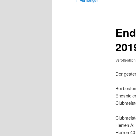
←
Vorheriger
End
201
Veröffentlic
Der gester
Bei beste
Endspiele
Clubmeiste
Clubmeist
Herren A:
Herren 40