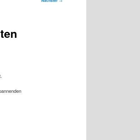
Nächster
→
ten
.
spannenden