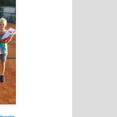
Permalink
.