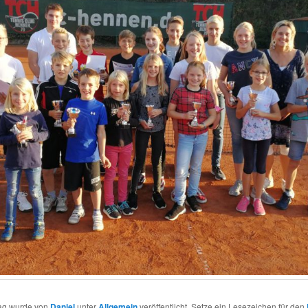
rag wurde von
Daniel
unter
Allgemein
veröffentlicht. Setze ein Lesezeichen für den