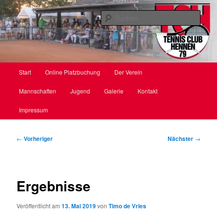
Zum
primären
Such
Inhalt
springen
TC Hennen e. V.
Hauptmenü
Start
Online Platzbuchung
Der Verein
Mannschaften
Jugend
Galerie
Kontakt
Impressum
Beitragsnavigation
←
Vorheriger
Nächster
→
Ergebnisse
Veröffentlicht am
13. Mai 2019
von
Timo de Vries