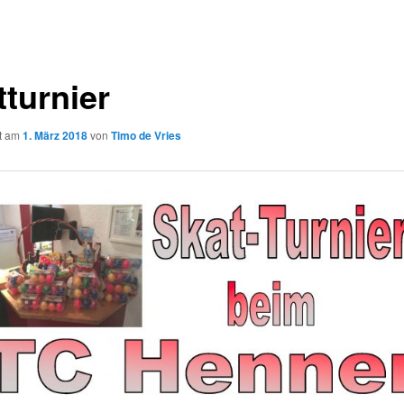
tturnier
ht am
1. März 2018
von
Timo de Vries