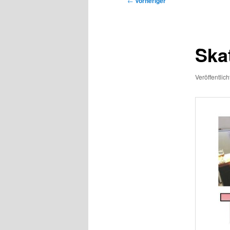
←
Vorheriger
Ska
Veröffentlic