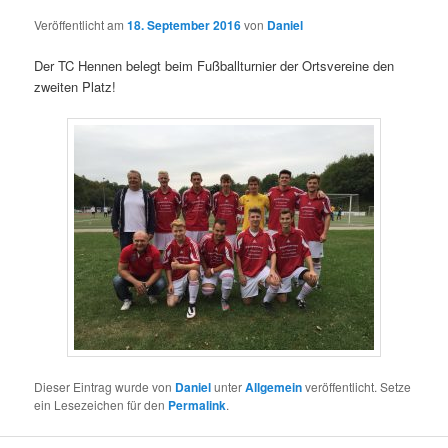
Veröffentlicht am
18. September 2016
von
Daniel
Der TC Hennen belegt beim Fußballturnier der Ortsvereine den
zweiten Platz!
Dieser Eintrag wurde von
Daniel
unter
Allgemein
veröffentlicht. Setze
ein Lesezeichen für den
Permalink
.