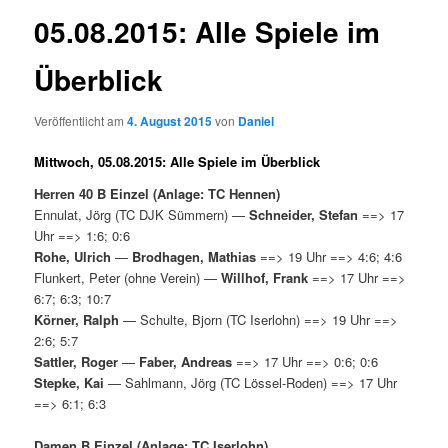
05.08.2015: Alle Spiele im
Überblick
Veröffentlicht am
4. August 2015
von
Daniel
Mittwoch, 05.08.2015: Alle Spiele im Überblick
Herren 40 B Einzel (Anlage: TC Hennen)
Ennulat, Jörg (TC DJK Sümmern) —
Schneider, Stefan
==> 17
Uhr ==> 1:6; 0:6
Rohe, Ulrich
—
Brodhagen, Mathias
==> 19 Uhr ==> 4:6; 4:6
Flunkert, Peter (ohne Verein) —
Willhof, Frank
==> 17 Uhr ==>
6:7; 6:3; 10:7
Körner, Ralph
— Schulte, Bjorn (TC Iserlohn) ==> 19 Uhr ==>
2:6; 5:7
Sattler, Roger
—
Faber, Andreas
==> 17 Uhr ==> 0:6; 0:6
Stepke, Kai
— Sahlmann, Jörg (TC Lössel-Roden) ==> 17 Uhr
==> 6:1; 6:3
Damen B Einzel (Anlage: TC Iserlohn)