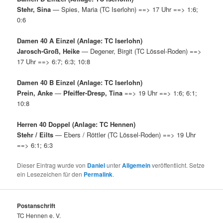
Stehr, Sina
— Spies, Maria (TC Iserlohn) ==> 17 Uhr ==> 1:6;
0:6
Damen 40 A Einzel (Anlage: TC Iserlohn)
Jarosch-Groß, Heike
— Degener, Birgit (TC Lössel-Roden) ==>
17 Uhr ==> 6:7; 6:3; 10:8
Damen 40 B Einzel (Anlage: TC Iserlohn)
Prein, Anke
—
Pfeiffer-Dresp, Tina
==> 19 Uhr ==> 1:6; 6:1;
10:8
Herren 40 Doppel (Anlage: TC Hennen)
Stehr / Eilts
— Ebers / Röttler (TC Lössel-Roden) ==> 19 Uhr
==> 6:1; 6:3
Dieser Eintrag wurde von
Daniel
unter
Allgemein
veröffentlicht. Setze
ein Lesezeichen für den
Permalink
.
Postanschrift
TC Hennen e. V.