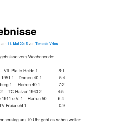
ebnisse
ht am
11. Mai 2015
von
Timo de Vries
Ergebnisse vom Wochenende:
55 – VfL Platte Heide 1 8:1
tte 1951 1 – Damen 40 1 5:4
tenberg 1 – Herren 40 1 7:2
0 2 – TC Halver 1960 2 4:5
e 1911 e.V. 1 – Herren 50 5:4
 – TV Freienohl 1 0:9
nnerstag um 10 Uhr geht es schon weiter: