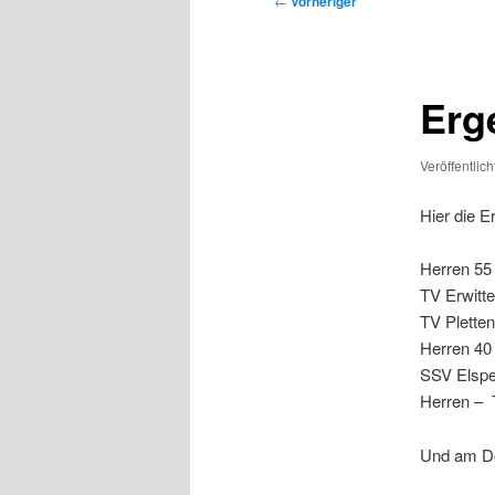
←
Vorheriger
Erg
Veröffentlic
Hier die 
Herren 
TV Erwi
TV Plet
Herren 4
SSV Elsp
Herren
Und am Do