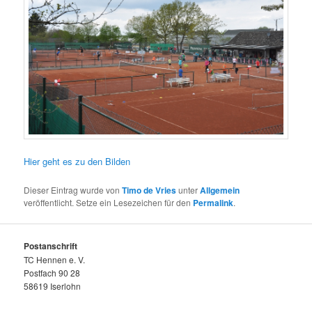
Hier geht es zu den Bilden
Dieser Eintrag wurde von
Timo de Vries
unter
Allgemein
veröffentlicht. Setze ein Lesezeichen für den
Permalink
.
Postanschrift
TC Hennen e. V.
Postfach 90 28
58619 Iserlohn