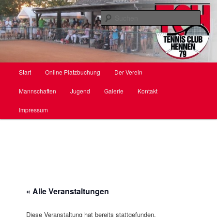
Zum
primären
Such
Inhalt
springen
TC Hennen e. V.
Hauptmenü
Start
Online Platzbuchung
Der Verein
Mannschaften
Jugend
Galerie
Kontakt
Impressum
« Alle Veranstaltungen
Diese Veranstaltung hat bereits stattgefunden.