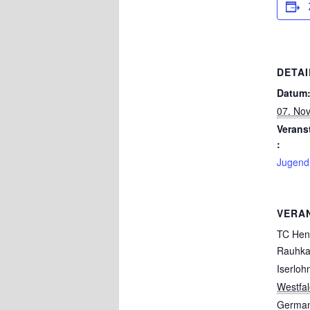
DETAI
Datum
07. No
Verans
:
Jugend
VERA
TC Hen
Rauhk
Iserloh
Westfa
Germa