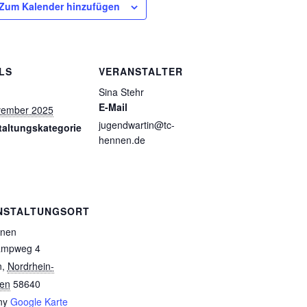
Zum Kalender hinzufügen
LS
VERANSTALTER
:
Sina Stehr
E-Mail
vember 2025
jugendwartin@tc-
taltungskategorie
hennen.de
NSTALTUNGSORT
nen
ampweg 4
n
,
Nordrhein-
len
58640
ny
Google Karte