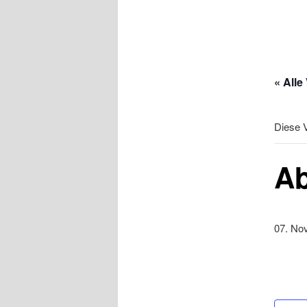
« Alle
Diese V
Ab
07. No