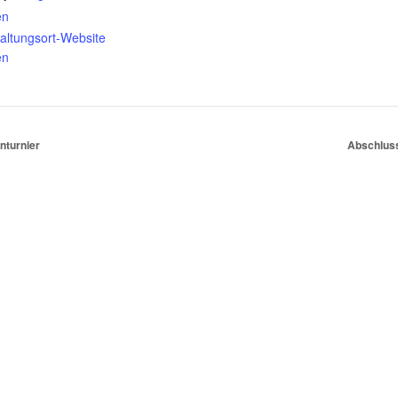
en
altungsort-Website
en
nturnier
Abschlus