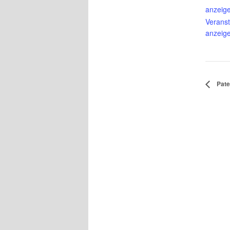
anzeig
Veranst
anzeig
Pate